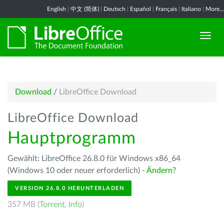
English
|
中文 (简体)
|
Deutsch
|
Español
|
Français
|
Italiano
|
More...
Download
/
LibreOffice Download
LibreOffice Download
Hauptprogramm
Gewählt: LibreOffice 26.8.0 für Windows x86_64
(Windows 10 oder neuer erforderlich) -
Ändern?
VERSION 26.8.0 HERUNTERLADEN
357 MB (
Torrent
,
Info
)