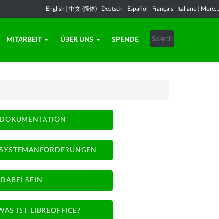
English
|
中文 (简体)
|
Deutsch
|
Español
|
Français
|
Italiano
|
More...
MITARBEIT
ÜBER UNS
SPENDE
DOKUMENTATION
SYSTEMANFORDERUNGEN
DABEI SEIN
WAS IST LIBREOFFICE?