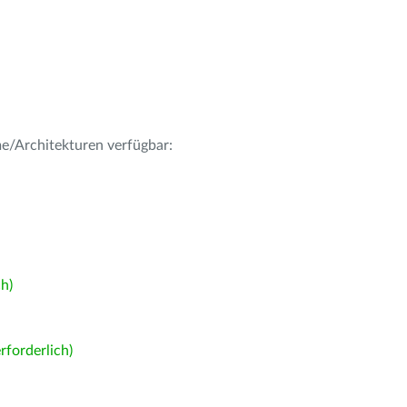
me/Architekturen verfügbar:
h)
forderlich)