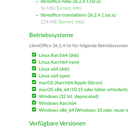
libreoffice-help-26.2.4.1.tar.xz
56 MB (
Torrent
,
Info
)
libreoffice-translations-26.2.4.1.tar.xz
224 MB (
Torrent
,
Info
)
Betriebssysteme
LibreOffice 26.2.4 ist für folgende Betriebssyste
Linux Aarch64 (deb)
Linux Aarch64 (rpm)
Linux x64 (deb)
Linux x64 (rpm)
macOS (Aarch64/Apple Silicon)
macOS x86_64 (10.15 oder höher erforderlic
Windows (32 bit, deprecated)
Windows Aarch64
Windows x86_64 (Windows 10 oder neuer er
Verfügbare Versionen