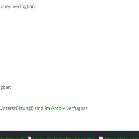
ionen verfügbar:
gbar:
 Unterstützung!) sind
im Archiv
verfügbar
z-Bestimmungen)
|
Statutes (non-binding English translation)
-
Satzung (binding Germ