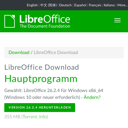
English
|
中文 (简体)
|
Deutsch
|
Español
|
Français
|
Italiano
|
More...
Download
/
LibreOffice Download
LibreOffice Download
Hauptprogramm
Gewählt: LibreOffice 26.2.4 für Windows x86_64
(Windows 10 oder neuer erforderlich) -
Ändern?
VERSION 26.2.4 HERUNTERLADEN
355 MB (
Torrent
,
Info
)