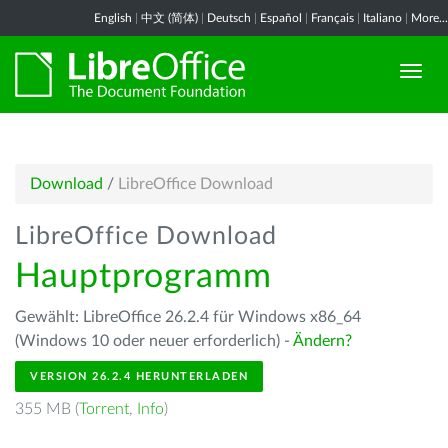
English
|
中文 (简体)
|
Deutsch
|
Español
|
Français
|
Italiano
|
More...
Download
/
LibreOffice Download
LibreOffice Download
Hauptprogramm
Gewählt: LibreOffice 26.2.4 für Windows x86_64
(Windows 10 oder neuer erforderlich) -
Ändern?
VERSION 26.2.4 HERUNTERLADEN
355 MB (
Torrent
,
Info
)