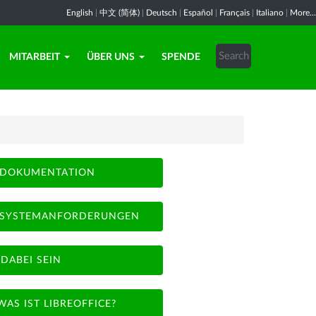
English
|
中文 (简体)
|
Deutsch
|
Español
|
Français
|
Italiano
|
More...
MITARBEIT
ÜBER UNS
SPENDE
DOKUMENTATION
SYSTEMANFORDERUNGEN
DABEI SEIN
WAS IST LIBREOFFICE?