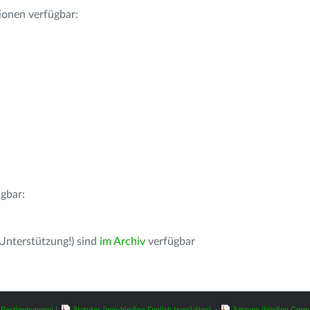
ionen verfügbar:
gbar:
 Unterstützung!) sind
im Archiv
verfügbar
z-Bestimmungen)
|
Statutes (non-binding English translation)
-
Satzung (binding Germ