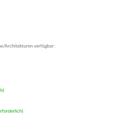
me/Architekturen verfügbar:
h)
forderlich)