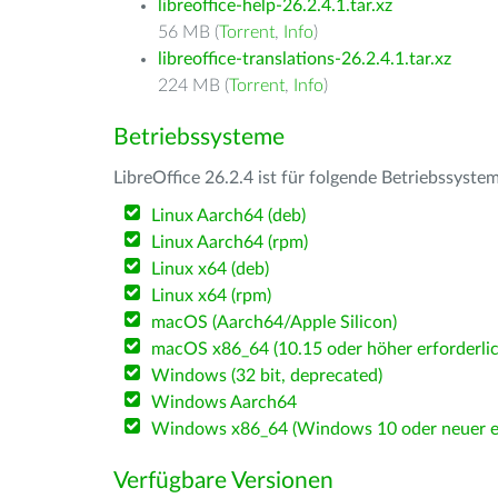
libreoffice-help-26.2.4.1.tar.xz
56 MB (
Torrent
,
Info
)
libreoffice-translations-26.2.4.1.tar.xz
224 MB (
Torrent
,
Info
)
Betriebssysteme
LibreOffice 26.2.4 ist für folgende Betriebssyste
Linux Aarch64 (deb)
Linux Aarch64 (rpm)
Linux x64 (deb)
Linux x64 (rpm)
macOS (Aarch64/Apple Silicon)
macOS x86_64 (10.15 oder höher erforderlic
Windows (32 bit, deprecated)
Windows Aarch64
Windows x86_64 (Windows 10 oder neuer er
Verfügbare Versionen