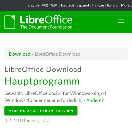
English
|
中文 (简体)
|
Deutsch
|
Español
|
Français
|
Italiano
|
More...
Download
/
LibreOffice Download
LibreOffice Download
Hauptprogramm
Gewählt: LibreOffice 26.2.4 für Windows x86_64
(Windows 10 oder neuer erforderlich) -
Ändern?
VERSION 26.2.4 HERUNTERLADEN
355 MB (
Torrent
,
Info
)