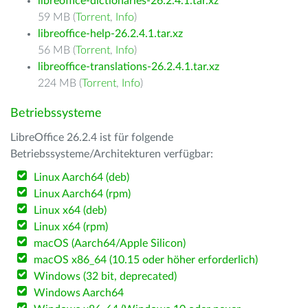
libreoffice-dictionaries-26.2.4.1.tar.xz
59 MB (
Torrent
,
Info
)
libreoffice-help-26.2.4.1.tar.xz
56 MB (
Torrent
,
Info
)
libreoffice-translations-26.2.4.1.tar.xz
224 MB (
Torrent
,
Info
)
Betriebssysteme
LibreOffice 26.2.4 ist für folgende
Betriebssysteme/Architekturen verfügbar:
Linux Aarch64 (deb)
Linux Aarch64 (rpm)
Linux x64 (deb)
Linux x64 (rpm)
macOS (Aarch64/Apple Silicon)
macOS x86_64 (10.15 oder höher erforderlich)
Windows (32 bit, deprecated)
Windows Aarch64