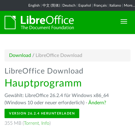
English
|
中文 (简体)
|
Deutsch
|
Español
|
Français
|
Italiano
|
More...
Download
/
LibreOffice Download
LibreOffice Download
Hauptprogramm
Gewählt: LibreOffice 26.2.4 für Windows x86_64
(Windows 10 oder neuer erforderlich) -
Ändern?
VERSION 26.2.4 HERUNTERLADEN
355 MB (
Torrent
,
Info
)