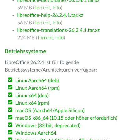
libreoffice-dictionaries-26.2.4.1.tar.xz
59 MB (
Torrent
,
Info
)
libreoffice-help-26.2.4.1.tar.xz
56 MB (
Torrent
,
Info
)
libreoffice-translations-26.2.4.1.tar.xz
224 MB (
Torrent
,
Info
)
Betriebssysteme
LibreOffice 26.2.4 ist für folgende
Betriebssysteme/Architekturen verfügbar:
Linux Aarch64 (deb)
Linux Aarch64 (rpm)
Linux x64 (deb)
Linux x64 (rpm)
macOS (Aarch64/Apple Silicon)
macOS x86_64 (10.15 oder höher erforderlich)
Windows (32 bit, deprecated)
Windows Aarch64