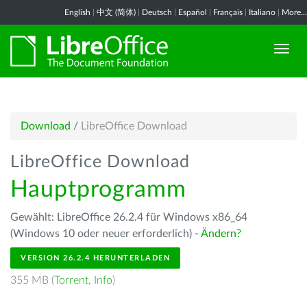
English
|
中文 (简体)
|
Deutsch
|
Español
|
Français
|
Italiano
|
More...
Download
/
LibreOffice Download
LibreOffice Download
Hauptprogramm
Gewählt: LibreOffice 26.2.4 für Windows x86_64
(Windows 10 oder neuer erforderlich) -
Ändern?
VERSION 26.2.4 HERUNTERLADEN
355 MB (
Torrent
,
Info
)