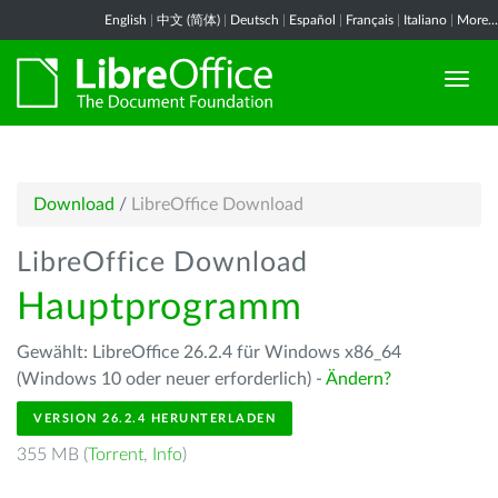
English
|
中文 (简体)
|
Deutsch
|
Español
|
Français
|
Italiano
|
More...
Download
/
LibreOffice Download
LibreOffice Download
Hauptprogramm
Gewählt: LibreOffice 26.2.4 für Windows x86_64
(Windows 10 oder neuer erforderlich) -
Ändern?
VERSION 26.2.4 HERUNTERLADEN
355 MB (
Torrent
,
Info
)