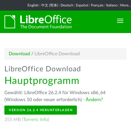
English
|
中文 (简体)
|
Deutsch
|
Español
|
Français
|
Italiano
|
More...
Download
/
LibreOffice Download
LibreOffice Download
Hauptprogramm
Gewählt: LibreOffice 26.2.4 für Windows x86_64
(Windows 10 oder neuer erforderlich) -
Ändern?
VERSION 26.2.4 HERUNTERLADEN
355 MB (
Torrent
,
Info
)