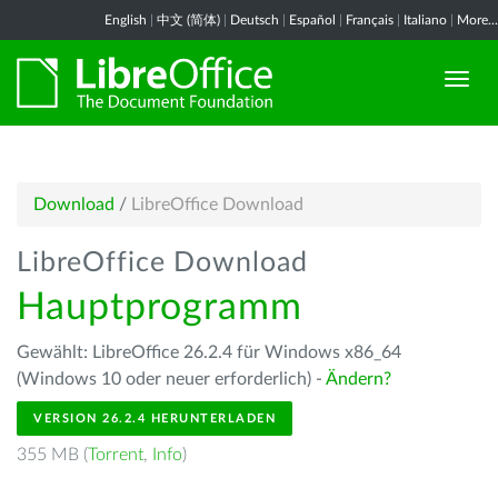
English
|
中文 (简体)
|
Deutsch
|
Español
|
Français
|
Italiano
|
More...
Download
/
LibreOffice Download
LibreOffice Download
Hauptprogramm
Gewählt: LibreOffice 26.2.4 für Windows x86_64
(Windows 10 oder neuer erforderlich) -
Ändern?
VERSION 26.2.4 HERUNTERLADEN
355 MB (
Torrent
,
Info
)