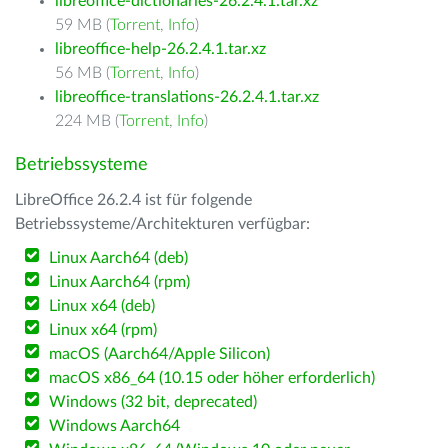
libreoffice-dictionaries-26.2.4.1.tar.xz
59 MB (
Torrent
,
Info
)
libreoffice-help-26.2.4.1.tar.xz
56 MB (
Torrent
,
Info
)
libreoffice-translations-26.2.4.1.tar.xz
224 MB (
Torrent
,
Info
)
Betriebssysteme
LibreOffice 26.2.4 ist für folgende
Betriebssysteme/Architekturen verfügbar:
Linux Aarch64 (deb)
Linux Aarch64 (rpm)
Linux x64 (deb)
Linux x64 (rpm)
macOS (Aarch64/Apple Silicon)
macOS x86_64 (10.15 oder höher erforderlich)
Windows (32 bit, deprecated)
Windows Aarch64