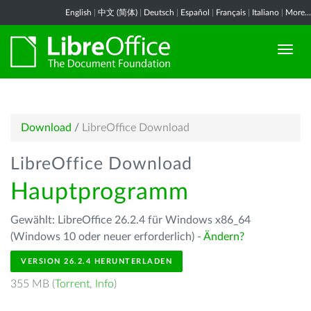
English
|
中文 (简体)
|
Deutsch
|
Español
|
Français
|
Italiano
|
More...
Download
/
LibreOffice Download
LibreOffice Download
Hauptprogramm
Gewählt: LibreOffice 26.2.4 für Windows x86_64
(Windows 10 oder neuer erforderlich) -
Ändern?
VERSION 26.2.4 HERUNTERLADEN
355 MB (
Torrent
,
Info
)