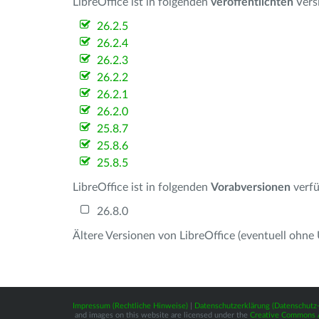
LibreOffice ist in folgenden
veröffentlichten
Vers
26.2.5
26.2.4
26.2.3
26.2.2
26.2.1
26.2.0
25.8.7
25.8.6
25.8.5
LibreOffice ist in folgenden
Vorabversionen
verfü
26.8.0
Ältere Versionen von LibreOffice (eventuell ohne
Impressum (Rechtliche Hinweise)
|
Datenschutzerklärung (Datenschut
and images on this website are licensed under the
Creative Commons At