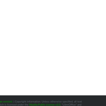
an version)
| Copyright information: Unless otherwise specified, all text
hich is licensed under the
Mozilla Public License v2.0
. “LibreOffice” and