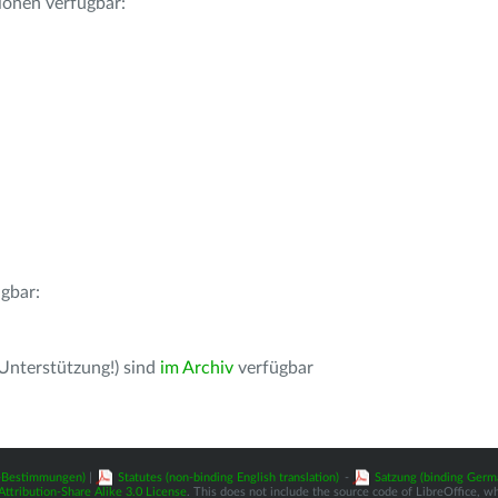
ionen verfügbar:
gbar:
 Unterstützung!) sind
im Archiv
verfügbar
z-Bestimmungen)
|
Statutes (non-binding English translation)
-
Satzung (binding Germ
tribution-Share Alike 3.0 License
. This does not include the source code of LibreOffice, w