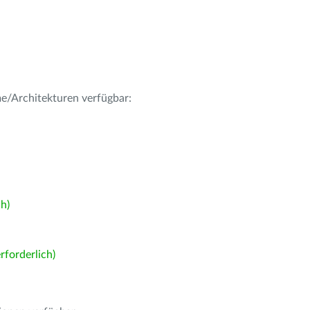
me/Architekturen verfügbar:
h)
forderlich)