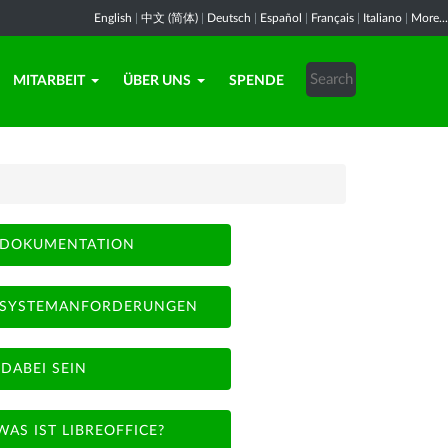
English
|
中文 (简体)
|
Deutsch
|
Español
|
Français
|
Italiano
|
More...
MITARBEIT
ÜBER UNS
SPENDE
DOKUMENTATION
SYSTEMANFORDERUNGEN
DABEI SEIN
WAS IST LIBREOFFICE?