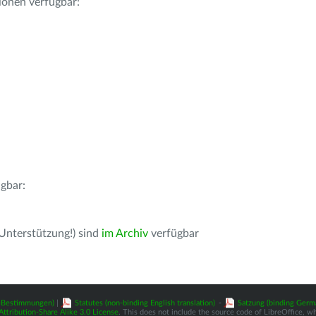
ionen verfügbar:
gbar:
 Unterstützung!) sind
im Archiv
verfügbar
z-Bestimmungen)
|
Statutes (non-binding English translation)
-
Satzung (binding Germ
tribution-Share Alike 3.0 License
. This does not include the source code of LibreOffice, w