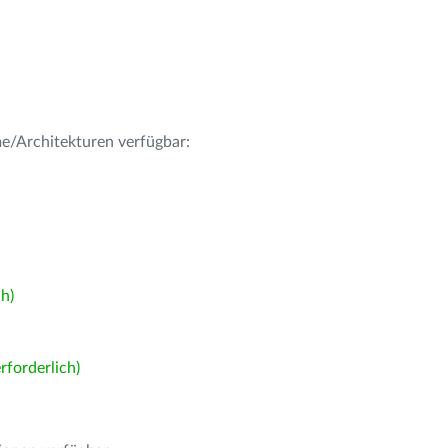
me/Architekturen verfügbar:
h)
forderlich)