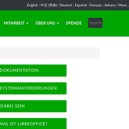
English
|
中文 (简体)
|
Deutsch
|
Español
|
Français
|
Italiano
|
More...
MITARBEIT
ÜBER UNS
SPENDE
DOKUMENTATION
SYSTEMANFORDERUNGEN
DABEI SEIN
WAS IST LIBREOFFICE?