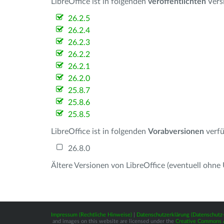
LibreOffice ist in folgenden
veröffentlichten
Vers
26.2.5
26.2.4
26.2.3
26.2.2
26.2.1
26.2.0
25.8.7
25.8.6
25.8.5
LibreOffice ist in folgenden
Vorabversionen
verfü
26.8.0
Ältere Versionen von LibreOffice (eventuell ohne
Impressum (Rechtliche Hinweise)
|
Datenschutzerklärung (Datenschut
and images on this website are licensed under the
Creative Commons At