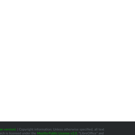
an version)
| Copyright information: Unless otherwise specified, all text
hich is licensed under the
Mozilla Public License v2.0
. “LibreOffice” and