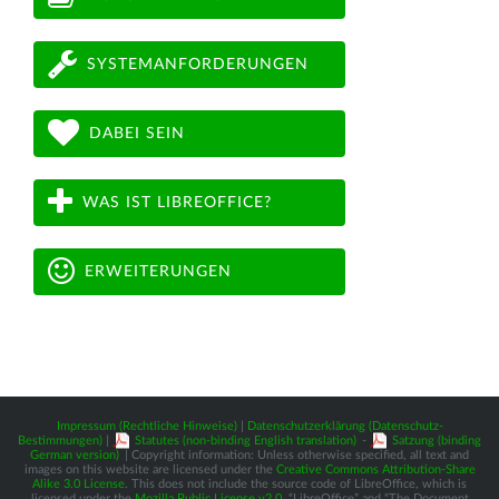
SYSTEMANFORDERUNGEN
DABEI SEIN
WAS IST LIBREOFFICE?
ERWEITERUNGEN
Impressum (Rechtliche Hinweise)
|
Datenschutzerklärung (Datenschutz-
Bestimmungen)
|
Statutes (non-binding English translation)
-
Satzung (binding
German version)
| Copyright information: Unless otherwise specified, all text and
images on this website are licensed under the
Creative Commons Attribution-Share
Alike 3.0 License
. This does not include the source code of LibreOffice, which is
licensed under the
Mozilla Public License v2.0
. “LibreOffice” and “The Document