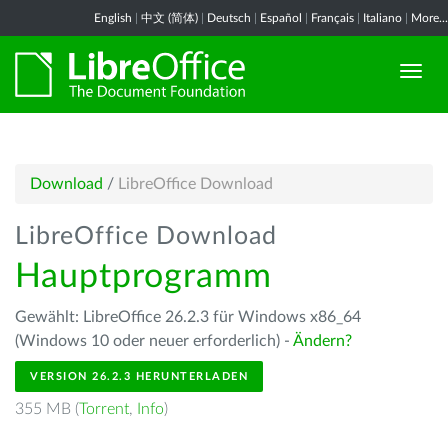
English
|
中文 (简体)
|
Deutsch
|
Español
|
Français
|
Italiano
|
More...
Download
/
LibreOffice Download
LibreOffice Download
Hauptprogramm
Gewählt: LibreOffice 26.2.3 für Windows x86_64
(Windows 10 oder neuer erforderlich) -
Ändern?
VERSION 26.2.3 HERUNTERLADEN
355 MB (
Torrent
,
Info
)