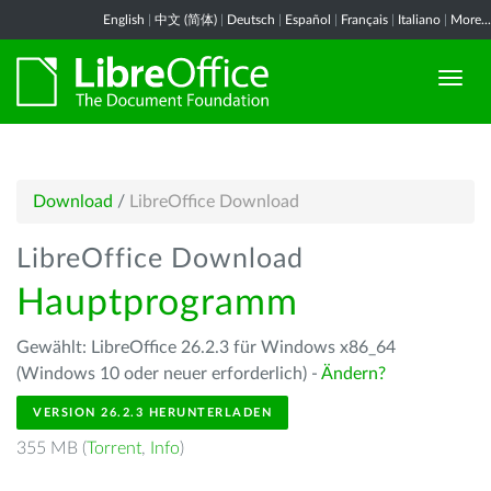
English
|
中文 (简体)
|
Deutsch
|
Español
|
Français
|
Italiano
|
More...
Download
/
LibreOffice Download
LibreOffice Download
Hauptprogramm
Gewählt: LibreOffice 26.2.3 für Windows x86_64
(Windows 10 oder neuer erforderlich) -
Ändern?
VERSION 26.2.3 HERUNTERLADEN
355 MB (
Torrent
,
Info
)