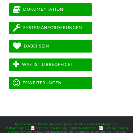
DOKUMENTATION
SYSTEMANFORDERUNGEN
DABEI SEIN
WAS IST LIBREOFFICE?
ERWEITERUNGEN
Impressum (Rechtliche Hinweise)
|
Datenschutzerklärung (Datenschutz-
Bestimmungen)
|
Statutes (non-binding English translation)
-
Satzung (binding
German version)
| Copyright information: Unless otherwise specified, all text and