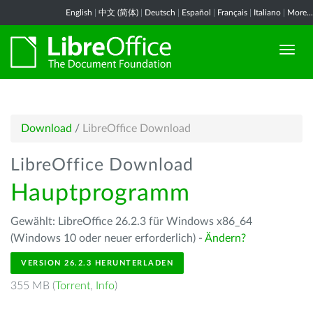
English
|
中文 (简体)
|
Deutsch
|
Español
|
Français
|
Italiano
|
More...
Download
/
LibreOffice Download
LibreOffice Download
Hauptprogramm
Gewählt: LibreOffice 26.2.3 für Windows x86_64
(Windows 10 oder neuer erforderlich) -
Ändern?
VERSION 26.2.3 HERUNTERLADEN
355 MB (
Torrent
,
Info
)