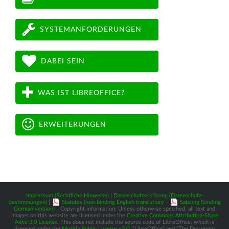
SYSTEMANFORDERUNGEN
DABEI SEIN
WAS IST LIBREOFFICE?
ERWEITERUNGEN
Impressum (Rechtliche Hinweise)
|
Datenschutzerklärung (Datenschutz-
Bestimmungen)
|
Statutes (non-binding English translation)
-
Satzung (binding
German version)
| Copyright information: Unless otherwise specified, all text and
images on this website are licensed under the
Creative Commons Attribution-Share
Alike 3.0 License
. This does not include the source code of LibreOffice, which is
licensed under the
Mozilla Public License v2.0
. “LibreOffice” and “The Document