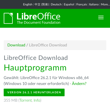
English
|
中文 (简体)
|
Deutsch
|
Español
|
Français
|
Italiano
|
More...
Download
/
LibreOffice Download
LibreOffice Download
Hauptprogramm
Gewählt: LibreOffice 26.2.1 für Windows x86_64
(Windows 10 oder neuer erforderlich) -
Ändern?
VERSION 26.2.1 HERUNTERLADEN
355 MB (
Torrent
,
Info
)