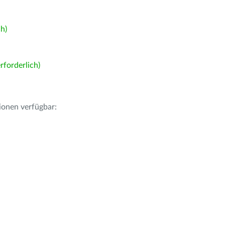
h)
forderlich)
ionen verfügbar: