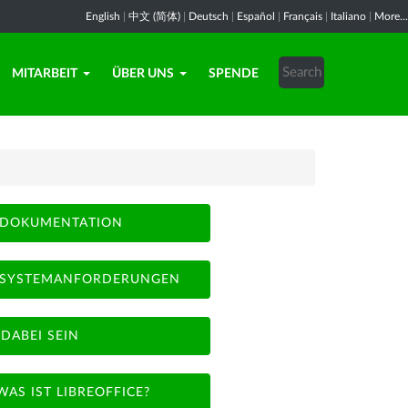
English
|
中文 (简体)
|
Deutsch
|
Español
|
Français
|
Italiano
|
More...
MITARBEIT
ÜBER UNS
SPENDE
DOKUMENTATION
SYSTEMANFORDERUNGEN
DABEI SEIN
WAS IST LIBREOFFICE?