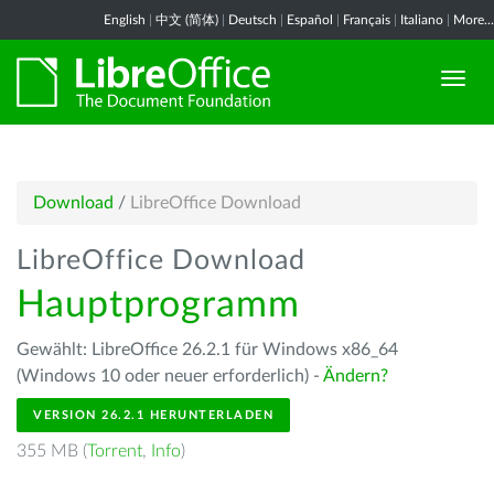
English
|
中文 (简体)
|
Deutsch
|
Español
|
Français
|
Italiano
|
More...
Download
/
LibreOffice Download
LibreOffice Download
Hauptprogramm
Gewählt: LibreOffice 26.2.1 für Windows x86_64
(Windows 10 oder neuer erforderlich) -
Ändern?
VERSION 26.2.1 HERUNTERLADEN
355 MB (
Torrent
,
Info
)