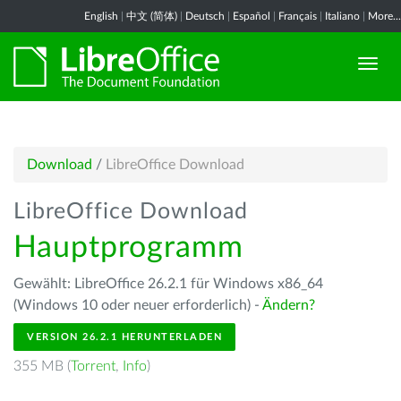
English
|
中文 (简体)
|
Deutsch
|
Español
|
Français
|
Italiano
|
More...
Download
/
LibreOffice Download
LibreOffice Download
Hauptprogramm
Gewählt: LibreOffice 26.2.1 für Windows x86_64
(Windows 10 oder neuer erforderlich) -
Ändern?
VERSION 26.2.1 HERUNTERLADEN
355 MB (
Torrent
,
Info
)