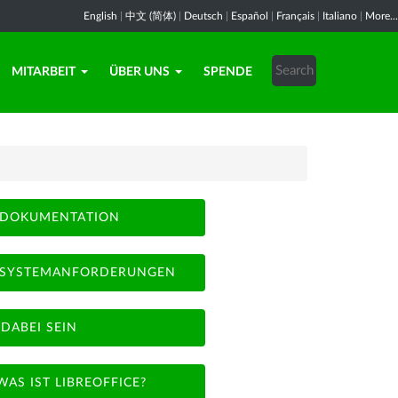
English
|
中文 (简体)
|
Deutsch
|
Español
|
Français
|
Italiano
|
More...
MITARBEIT
ÜBER UNS
SPENDE
DOKUMENTATION
SYSTEMANFORDERUNGEN
DABEI SEIN
WAS IST LIBREOFFICE?