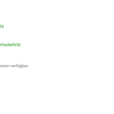
h)
forderlich)
ionen verfügbar: