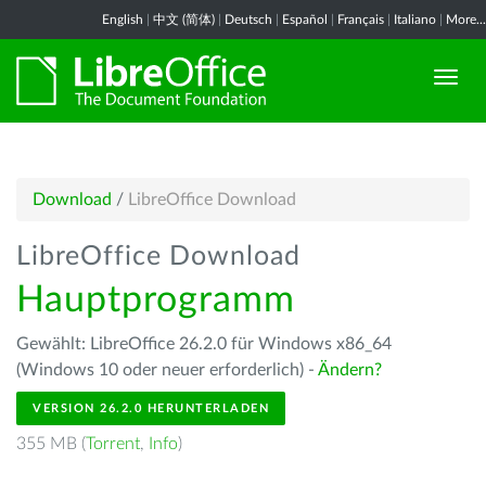
English
|
中文 (简体)
|
Deutsch
|
Español
|
Français
|
Italiano
|
More...
Download
/
LibreOffice Download
LibreOffice Download
Hauptprogramm
Gewählt: LibreOffice 26.2.0 für Windows x86_64
(Windows 10 oder neuer erforderlich) -
Ändern?
VERSION 26.2.0 HERUNTERLADEN
355 MB (
Torrent
,
Info
)