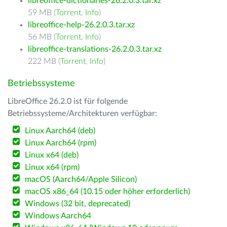
libreoffice-dictionaries-26.2.0.3.tar.xz
59 MB (
Torrent
,
Info
)
libreoffice-help-26.2.0.3.tar.xz
56 MB (
Torrent
,
Info
)
libreoffice-translations-26.2.0.3.tar.xz
222 MB (
Torrent
,
Info
)
Betriebssysteme
LibreOffice 26.2.0 ist für folgende
Betriebssysteme/Architekturen verfügbar:
Linux Aarch64 (deb)
Linux Aarch64 (rpm)
Linux x64 (deb)
Linux x64 (rpm)
macOS (Aarch64/Apple Silicon)
macOS x86_64 (10.15 oder höher erforderlich)
Windows (32 bit, deprecated)
Windows Aarch64