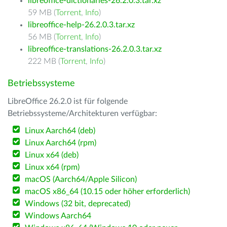
libreoffice-dictionaries-26.2.0.3.tar.xz
59 MB (
Torrent
,
Info
)
libreoffice-help-26.2.0.3.tar.xz
56 MB (
Torrent
,
Info
)
libreoffice-translations-26.2.0.3.tar.xz
222 MB (
Torrent
,
Info
)
Betriebssysteme
LibreOffice 26.2.0 ist für folgende
Betriebssysteme/Architekturen verfügbar:
Linux Aarch64 (deb)
Linux Aarch64 (rpm)
Linux x64 (deb)
Linux x64 (rpm)
macOS (Aarch64/Apple Silicon)
macOS x86_64 (10.15 oder höher erforderlich)
Windows (32 bit, deprecated)
Windows Aarch64