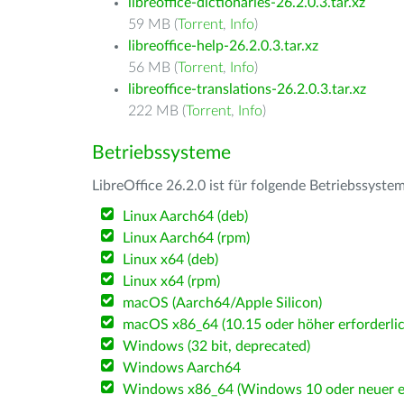
libreoffice-dictionaries-26.2.0.3.tar.xz
59 MB (
Torrent
,
Info
)
libreoffice-help-26.2.0.3.tar.xz
56 MB (
Torrent
,
Info
)
libreoffice-translations-26.2.0.3.tar.xz
222 MB (
Torrent
,
Info
)
Betriebssysteme
LibreOffice 26.2.0 ist für folgende Betriebssyste
Linux Aarch64 (deb)
Linux Aarch64 (rpm)
Linux x64 (deb)
Linux x64 (rpm)
macOS (Aarch64/Apple Silicon)
macOS x86_64 (10.15 oder höher erforderlic
Windows (32 bit, deprecated)
Windows Aarch64
Windows x86_64 (Windows 10 oder neuer er