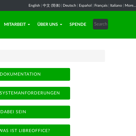
English
|
中文 (简体)
|
Deutsch
|
Español
|
Français
|
Italiano
|
More...
MITARBEIT
ÜBER UNS
SPENDE
DOKUMENTATION
SYSTEMANFORDERUNGEN
DABEI SEIN
WAS IST LIBREOFFICE?