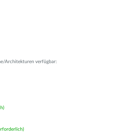
me/Architekturen verfügbar:
h)
forderlich)