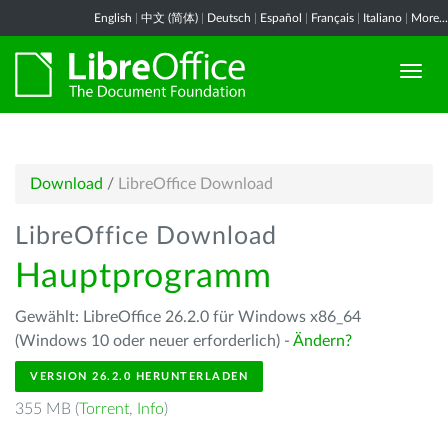
English
|
中文 (简体)
|
Deutsch
|
Español
|
Français
|
Italiano
|
More...
Download
/
LibreOffice Download
LibreOffice Download
Hauptprogramm
Gewählt: LibreOffice 26.2.0 für Windows x86_64
(Windows 10 oder neuer erforderlich) -
Ändern?
VERSION 26.2.0 HERUNTERLADEN
355 MB (
Torrent
,
Info
)