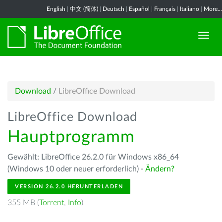
English
|
中文 (简体)
|
Deutsch
|
Español
|
Français
|
Italiano
|
More...
Download
/
LibreOffice Download
LibreOffice Download
Hauptprogramm
Gewählt: LibreOffice 26.2.0 für Windows x86_64
(Windows 10 oder neuer erforderlich) -
Ändern?
VERSION 26.2.0 HERUNTERLADEN
355 MB (
Torrent
,
Info
)