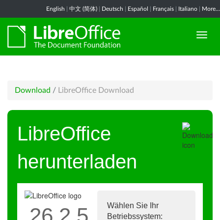
English
|
中文 (简体)
|
Deutsch
|
Español
|
Français
|
Italiano
|
More...
Download
/
LibreOffice Download
LibreOffice
herunterladen
Wählen Sie Ihr
26.2.5
Betriebssystem: