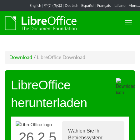
English
|
中文 (简体)
|
Deutsch
|
Español
|
Français
|
Italiano
|
More...
Download
/
LibreOffice Download
LibreOffice
herunterladen
Wählen Sie Ihr
26.2.5
Betriebssystem: