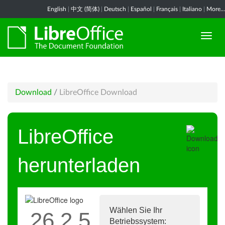
English
|
中文 (简体)
|
Deutsch
|
Español
|
Français
|
Italiano
|
More...
Download
/
LibreOffice Download
LibreOffice
herunterladen
Wählen Sie Ihr
26.2.5
Betriebssystem: