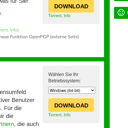
was für Sie!
DOWNLOAD
e
Torrent
,
Info
rent
,
Info
)
 neue Funktion OpenPGP (externe Seite)
Wählen Sie Ihr
Betriebssystem:
mensumfeld
iver Benutzer
DOWNLOAD
. Für die
Torrent
,
Info
ir die
rtnern
, die auch