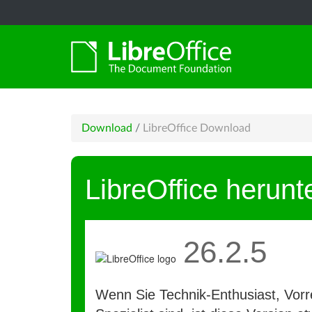
Download
/
LibreOffice Download
LibreOffice herunt
26.2.5
Wenn Sie Technik-Enthusiast, Vorre