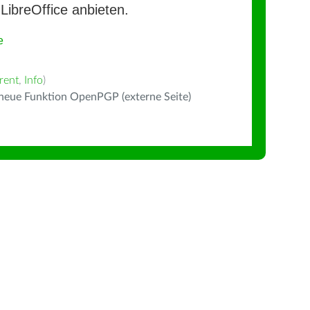
LibreOffice anbieten.
e
rent
,
Info
)
 neue Funktion OpenPGP (externe Seite)