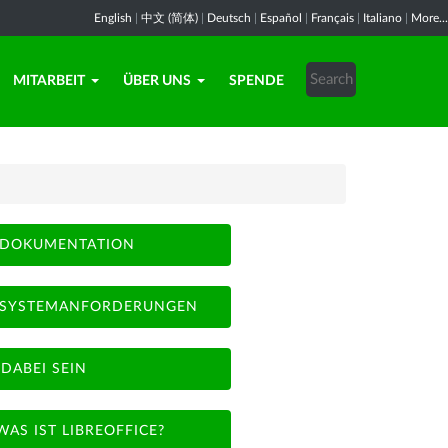
English
|
中文 (简体)
|
Deutsch
|
Español
|
Français
|
Italiano
|
More...
MITARBEIT
ÜBER UNS
SPENDE
DOKUMENTATION
SYSTEMANFORDERUNGEN
DABEI SEIN
WAS IST LIBREOFFICE?