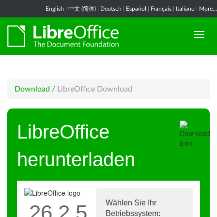
English
|
中文 (简体)
|
Deutsch
|
Español
|
Français
|
Italiano
|
More...
Download
/
LibreOffice Download
LibreOffice
herunterladen
Wählen Sie Ihr
26.2.5
Betriebssystem: