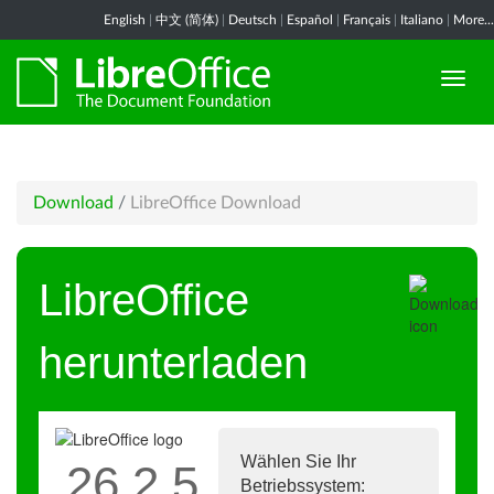
English
|
中文 (简体)
|
Deutsch
|
Español
|
Français
|
Italiano
|
More...
Download
/
LibreOffice Download
LibreOffice
herunterladen
Wählen Sie Ihr
26.2.5
Betriebssystem: