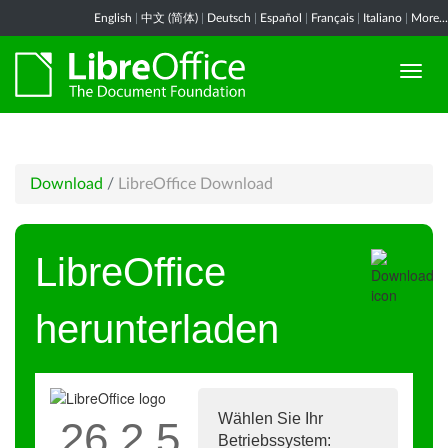
English
|
中文 (简体)
|
Deutsch
|
Español
|
Français
|
Italiano
|
More...
Download
/
LibreOffice Download
LibreOffice
herunterladen
Wählen Sie Ihr
26.2.5
Betriebssystem: