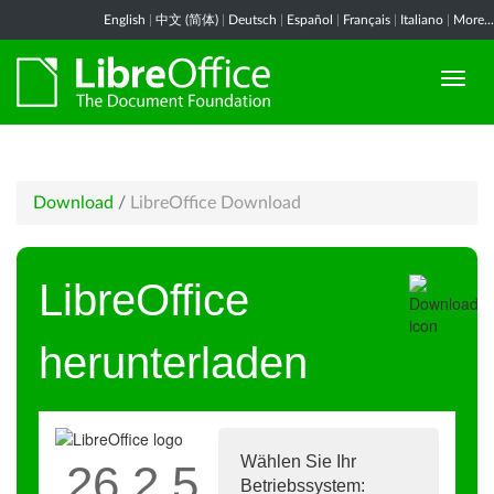
English
|
中文 (简体)
|
Deutsch
|
Español
|
Français
|
Italiano
|
More...
Download
/
LibreOffice Download
LibreOffice
herunterladen
Wählen Sie Ihr
26.2.5
Betriebssystem: