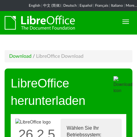
English
|
中文 (简体)
|
Deutsch
|
Español
|
Français
|
Italiano
|
More...
Download
/
LibreOffice Download
LibreOffice
herunterladen
Wählen Sie Ihr
26.2.5
Betriebssystem: