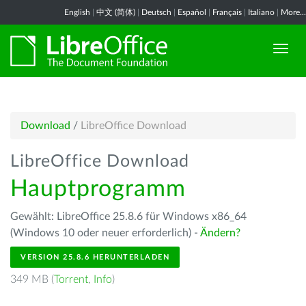
English
|
中文 (简体)
|
Deutsch
|
Español
|
Français
|
Italiano
|
More...
Download
/
LibreOffice Download
LibreOffice Download
Hauptprogramm
Gewählt: LibreOffice 25.8.6 für Windows x86_64
(Windows 10 oder neuer erforderlich) -
Ändern?
VERSION 25.8.6 HERUNTERLADEN
349 MB (
Torrent
,
Info
)