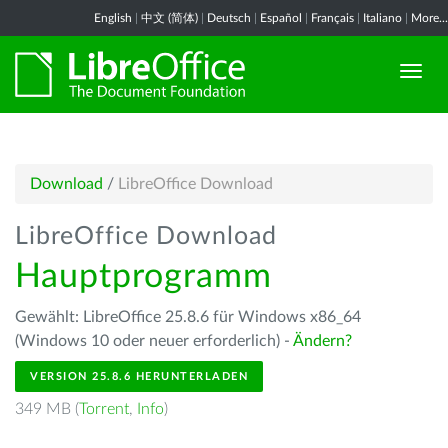
English
|
中文 (简体)
|
Deutsch
|
Español
|
Français
|
Italiano
|
More...
Download
/
LibreOffice Download
LibreOffice Download
Hauptprogramm
Gewählt: LibreOffice 25.8.6 für Windows x86_64
(Windows 10 oder neuer erforderlich) -
Ändern?
VERSION 25.8.6 HERUNTERLADEN
349 MB (
Torrent
,
Info
)