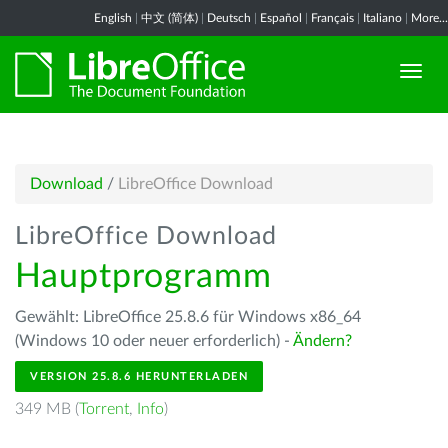
English
|
中文 (简体)
|
Deutsch
|
Español
|
Français
|
Italiano
|
More...
Download
/
LibreOffice Download
LibreOffice Download
Hauptprogramm
Gewählt: LibreOffice 25.8.6 für Windows x86_64
(Windows 10 oder neuer erforderlich) -
Ändern?
VERSION 25.8.6 HERUNTERLADEN
349 MB (
Torrent
,
Info
)