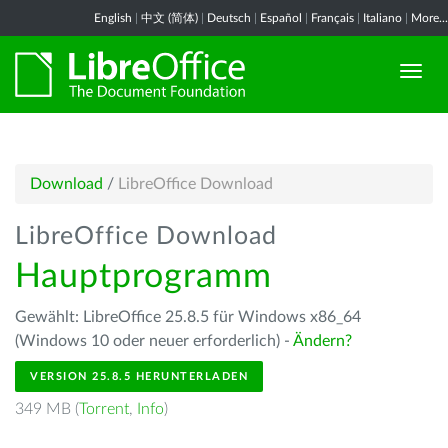
English
|
中文 (简体)
|
Deutsch
|
Español
|
Français
|
Italiano
|
More...
Download
/
LibreOffice Download
LibreOffice Download
Hauptprogramm
Gewählt: LibreOffice 25.8.5 für Windows x86_64
(Windows 10 oder neuer erforderlich) -
Ändern?
VERSION 25.8.5 HERUNTERLADEN
349 MB (
Torrent
,
Info
)