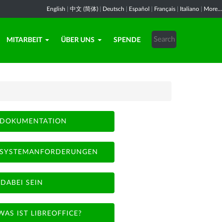
English
|
中文 (简体)
|
Deutsch
|
Español
|
Français
|
Italiano
|
More...
MITARBEIT
ÜBER UNS
SPENDE
DOKUMENTATION
SYSTEMANFORDERUNGEN
DABEI SEIN
WAS IST LIBREOFFICE?