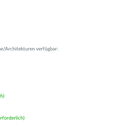
me/Architekturen verfügbar:
h)
forderlich)