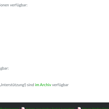
ionen verfügbar:
gbar:
 Unterstützung!) sind
im Archiv
verfügbar
z-Bestimmungen)
|
Statutes (non-binding English translation)
-
Satzung (binding Germ