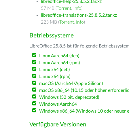
libreoffice-help-25.8.5.2.tar.xz
57 MB (
Torrent
,
Info
)
libreoffice-translations-25.8.5.2.tar.xz
223 MB (
Torrent
,
Info
)
Betriebssysteme
LibreOffice 25.8.5 ist für folgende Betriebssyste
Linux Aarch64 (deb)
Linux Aarch64 (rpm)
Linux x64 (deb)
Linux x64 (rpm)
macOS (Aarch64/Apple Silicon)
macOS x86_64 (10.15 oder höher erforderlic
Windows (32 bit, deprecated)
Windows Aarch64
Windows x86_64 (Windows 10 oder neuer er
Verfügbare Versionen