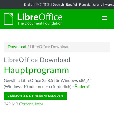
English
|
中文 (简体)
|
Deutsch
|
Español
|
Français
|
Italiano
|
More...
Download
/
LibreOffice Download
LibreOffice Download
Hauptprogramm
Gewählt: LibreOffice 25.8.5 für Windows x86_64
(Windows 10 oder neuer erforderlich) -
Ändern?
VERSION 25.8.5 HERUNTERLADEN
349 MB (
Torrent
,
Info
)