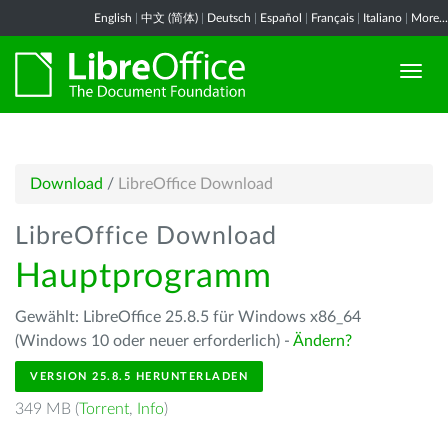
English
|
中文 (简体)
|
Deutsch
|
Español
|
Français
|
Italiano
|
More...
Download
/
LibreOffice Download
LibreOffice Download
Hauptprogramm
Gewählt: LibreOffice 25.8.5 für Windows x86_64
(Windows 10 oder neuer erforderlich) -
Ändern?
VERSION 25.8.5 HERUNTERLADEN
349 MB (
Torrent
,
Info
)