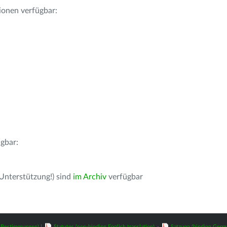
ionen verfügbar:
gbar:
 Unterstützung!) sind
im Archiv
verfügbar
z-Bestimmungen)
|
Statutes (non-binding English translation)
-
Satzung (binding Germ