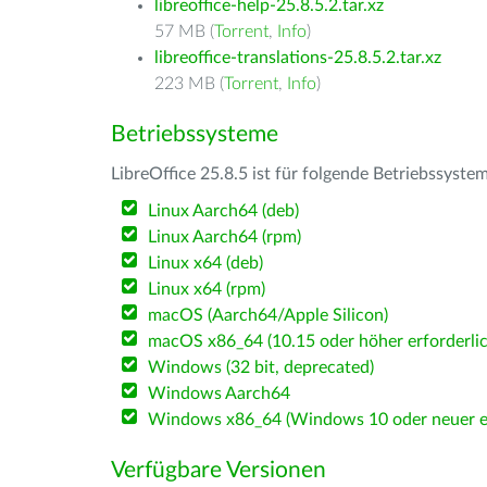
libreoffice-help-25.8.5.2.tar.xz
57 MB (
Torrent
,
Info
)
libreoffice-translations-25.8.5.2.tar.xz
223 MB (
Torrent
,
Info
)
Betriebssysteme
LibreOffice 25.8.5 ist für folgende Betriebssyste
Linux Aarch64 (deb)
Linux Aarch64 (rpm)
Linux x64 (deb)
Linux x64 (rpm)
macOS (Aarch64/Apple Silicon)
macOS x86_64 (10.15 oder höher erforderlic
Windows (32 bit, deprecated)
Windows Aarch64
Windows x86_64 (Windows 10 oder neuer er
Verfügbare Versionen