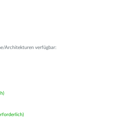
me/Architekturen verfügbar:
h)
forderlich)