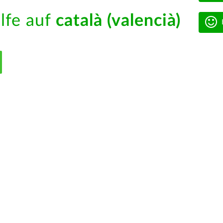
ilfe auf
català (valencià)