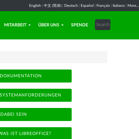
English
|
中文 (简体)
|
Deutsch
|
Español
|
Français
|
Italiano
|
More...
MITARBEIT
ÜBER UNS
SPENDE
DOKUMENTATION
SYSTEMANFORDERUNGEN
DABEI SEIN
WAS IST LIBREOFFICE?