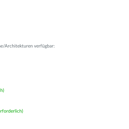
me/Architekturen verfügbar:
h)
forderlich)