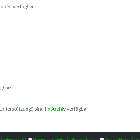
ionen verfügbar:
gbar:
 Unterstützung!) sind
im Archiv
verfügbar
z-Bestimmungen)
|
Statutes (non-binding English translation)
-
Satzung (binding Germ