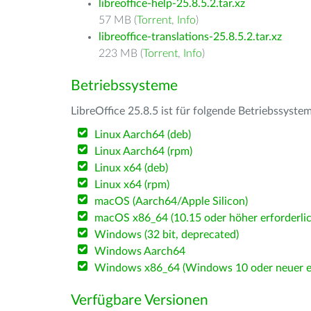
libreoffice-help-25.8.5.2.tar.xz
57 MB (
Torrent
,
Info
)
libreoffice-translations-25.8.5.2.tar.xz
223 MB (
Torrent
,
Info
)
Betriebssysteme
LibreOffice 25.8.5 ist für folgende Betriebssyste
Linux Aarch64 (deb)
Linux Aarch64 (rpm)
Linux x64 (deb)
Linux x64 (rpm)
macOS (Aarch64/Apple Silicon)
macOS x86_64 (10.15 oder höher erforderlic
Windows (32 bit, deprecated)
Windows Aarch64
Windows x86_64 (Windows 10 oder neuer er
Verfügbare Versionen