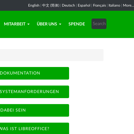
English
|
中文 (简体)
|
Deutsch
|
Español
|
Français
|
Italiano
|
More...
MITARBEIT
ÜBER UNS
SPENDE
DOKUMENTATION
SYSTEMANFORDERUNGEN
DABEI SEIN
WAS IST LIBREOFFICE?