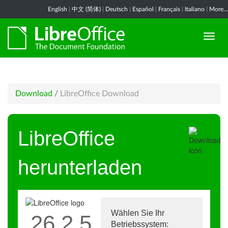
English
|
中文 (简体)
|
Deutsch
|
Español
|
Français
|
Italiano
|
More...
Download
/
LibreOffice Download
LibreOffice
herunterladen
Wählen Sie Ihr
26.2.5
Betriebssystem: