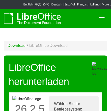
English
|
中文 (简体)
|
Deutsch
|
Español
|
Français
|
Italiano
|
More...
Download
/
LibreOffice Download
LibreOffice
herunterladen
Wählen Sie Ihr
26.2.5
Betriebssystem: