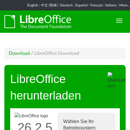
English
|
中文 (简体)
|
Deutsch
|
Español
|
Français
|
Italiano
|
More...
Download
/
LibreOffice Download
LibreOffice
herunterladen
Wählen Sie Ihr
26.2.5
Betriebssystem: