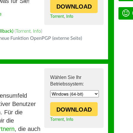
was für Sie!
DOWNLOAD
e
Torrent
,
Info
llback)
(
Torrent
,
Info
)
 neue Funktion OpenPGP (externe Seite)
Wählen Sie Ihr
Betriebssystem:
mensumfeld
iver Benutzer
DOWNLOAD
. Für die
Torrent
,
Info
ir die
rtnern
, die auch