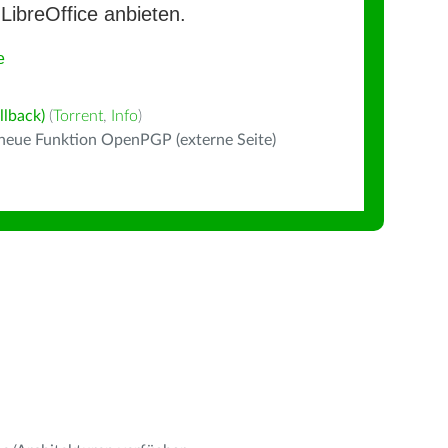
LibreOffice anbieten.
e
llback)
(
Torrent
,
Info
)
 neue Funktion OpenPGP (externe Seite)