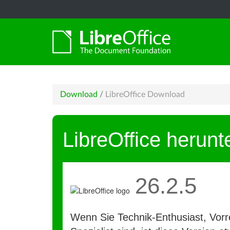
Download
/
LibreOffice Download
LibreOffice herunt
26.2.5
Wenn Sie Technik-Enthusiast, Vorre