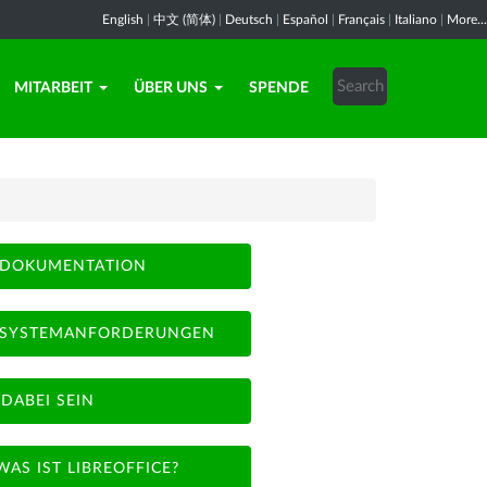
English
|
中文 (简体)
|
Deutsch
|
Español
|
Français
|
Italiano
|
More...
MITARBEIT
ÜBER UNS
SPENDE
DOKUMENTATION
SYSTEMANFORDERUNGEN
DABEI SEIN
WAS IST LIBREOFFICE?