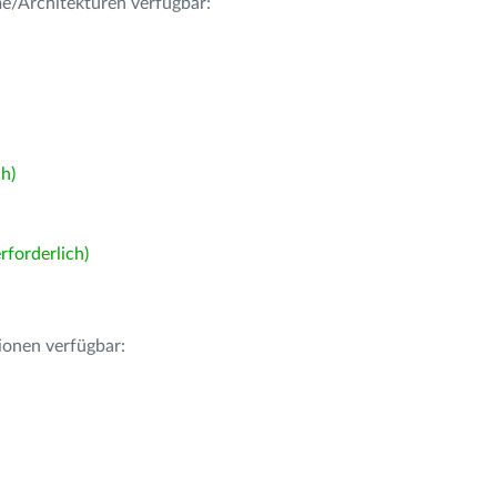
me/Architekturen verfügbar:
h)
forderlich)
ionen verfügbar: