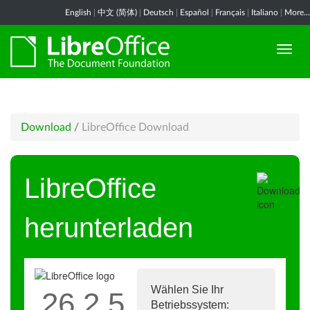
English
|
中文 (简体)
|
Deutsch
|
Español
|
Français
|
Italiano
|
More...
Download
/
LibreOffice Download
LibreOffice
herunterladen
Wählen Sie Ihr
26.2.5
Betriebssystem: